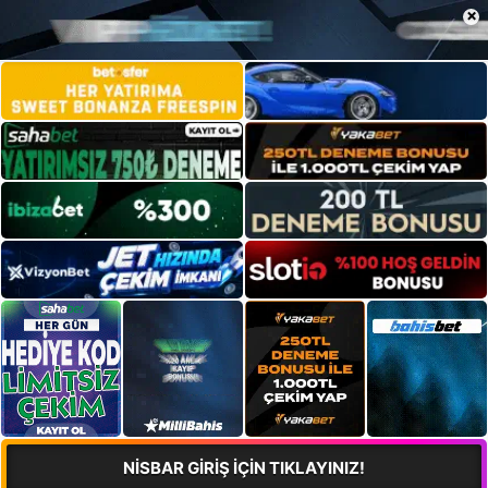
×
NİSBAR GİRİŞ İÇİN TIKLAYINIZ!