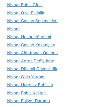
Nisbar Bahis Girişi
Nisbar Özel Etkinlik
Nisbar Casino Seçenekleri
Nisbar
Nisbar Hesap Yönetimi
Nisbar Casino Kazançları
Nisbar Aldatmaca Önleme
Nisbar Adres Değiştirme
Nisbar Düzenli Güvenilirlik
Nisbar Giriş Yardımı
Nisbar Ücretsiz Bahisler
Nisbar Bahis Kalitesi
Nisbar Ehliyet Durumu