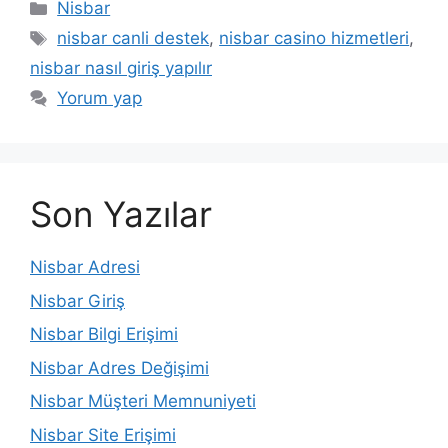
Kategoriler
Nisbar
Etiketler
nisbar canli destek
,
nisbar casino hizmetleri
,
nisbar nasıl giriş yapılır
Yorum yap
Son Yazılar
Nisbar Adresi
Nisbar Giriş
Nisbar Bilgi Erişimi
Nisbar Adres Değişimi
Nisbar Müşteri Memnuniyeti
Nisbar Site Erişimi