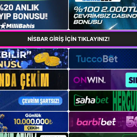
NİSBAR GİRİŞ İÇİN TIKLAYINIZ!