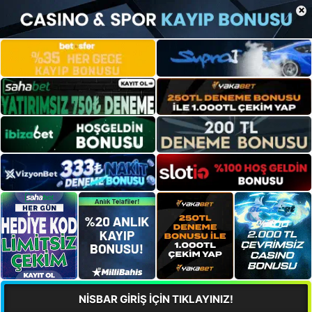
×
NİSBAR GİRİŞ İÇİN TIKLAYINIZ!