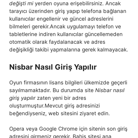
değişti mi
yerden oyuna erişebilirsiniz. Ancak
tarayıcı üzerinden giriş yapıp telefona bağlanan
kullanıcılar engellenir ve güncel adreslerini
bilmeleri gerekir.Ancak uygulamayı telefon ve
tabletlerine indiren kullanıcılar güncellemeden
otomatik olarak faydalanacak ve adres
değişikliği takibi yapmalarına gerek kalmayacak.
Nisbar Nasıl Giriş Yapılır
Oyun firmasının lisans bilgileri ülkemizde geçerli
sayılmamaktadır. Bu durumda site
Nisbar nasıl
giriş yapılır
zaten yeni bir adres
oluşturmuştur.Mevcut giriş adresinizi
beğendiyseniz, web sitesini ziyaret edin.
Opera veya Google Chrome için sitenin son giriş
adresini girmeniz gerekir. Bahis sitesi ana