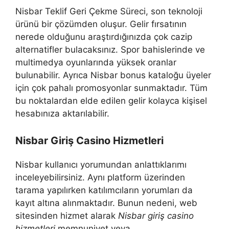
Nisbar Teklif Geri Çekme Süreci, son teknoloji
ürünü bir çözümden oluşur. Gelir fırsatının
nerede olduğunu araştırdığınızda çok cazip
alternatifler bulacaksınız. Spor bahislerinde ve
multimedya oyunlarında yüksek oranlar
bulunabilir. Ayrıca Nisbar bonus kataloğu üyeler
için çok pahalı promosyonlar sunmaktadır. Tüm
bu noktalardan elde edilen gelir kolayca kişisel
hesabınıza aktarılabilir.
Nisbar Giriş Casino Hizmetleri
Nisbar kullanıcı yorumundan anlattıklarımı
inceleyebilirsiniz. Aynı platform üzerinden
tarama yapılırken katılımcıların yorumları da
kayıt altına alınmaktadır. Bunun nedeni, web
sitesinden hizmet alarak
Nisbar giriş casino
hizmetleri
memnuniyet veya