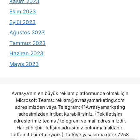
Kasım 2023
Ekim 2023
Eylül 2023
Ağustos 2023
Temmuz 2023
Haziran 2023
Mayıs 2023
Avrasya'nın en büyük reklam platformunda olmak için
Microsoft Teams:
reklam@avrasyamarketing.com
adresimizden veya Telegram: @Avrasyamarketing
adresimizden irtibat kurabilirsiniz. (Tek iletişim
adreslerimiz teams / telegram ve mail adresimizdir.
Harici hiçbir iletişim adresimiz bulunmamaktadır.
Lütfen itibar etmeyiniz.) Türkiye yasalarına göre 7258