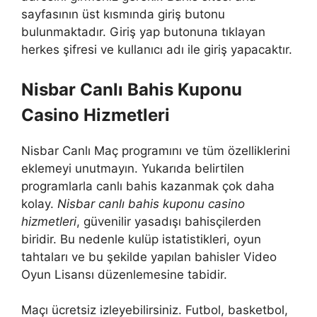
sayfasının üst kısmında giriş butonu
bulunmaktadır. Giriş yap butonuna tıklayan
herkes şifresi ve kullanıcı adı ile giriş yapacaktır.
Nisbar Canlı Bahis Kuponu
Casino Hizmetleri
Nisbar Canlı Maç programını ve tüm özelliklerini
eklemeyi unutmayın. Yukarıda belirtilen
programlarla canlı bahis kazanmak çok daha
kolay.
Nisbar canlı bahis kuponu casino
hizmetleri
, güvenilir yasadışı bahisçilerden
biridir. Bu nedenle kulüp istatistikleri, oyun
tahtaları ve bu şekilde yapılan bahisler Video
Oyun Lisansı düzenlemesine tabidir.
Maçı ücretsiz izleyebilirsiniz. Futbol, ​​basketbol, ​​