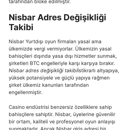
tarafından bloke edilmiştir.
Nisbar Adres Değişikliği
Takibi
Nisbar Yurtdışı oyun firmaları yasal ama
ülkemizde vergi vermiyorlar. Ülkemizin yasal
bahisçileri dışında yasa dışı hizmetler sunmak,
şirketleri BTC engelleriyle karşı karşıya bırakır.
Nisbar adres değişikliği takibi
İstikrarlı altyapıya,
yüksek potansiyele ve güçlü yapıya rağmen
şirket ülkemiz kanunları tarafından
engellenmiştir.
Casino endüstrisi benzersiz özelliklere sahip
bahisçilere sahiptir. Nisbar, üyelerine güvenilir
bir ortam, kaliteli ve profesyonel oyun anlayışı
sunmaktadır. Ancak Nisbar giriş adresi bir