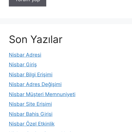
Son Yazılar
Nisbar Adresi
Nisbar Giriş
Nisbar Bilgi Erişimi
Nisbar Adres Değişimi
Nisbar Müşteri Memnuniyeti
Nisbar Site Erişimi
Nisbar Bahis Girişi
Nisbar Özel Etkinlik