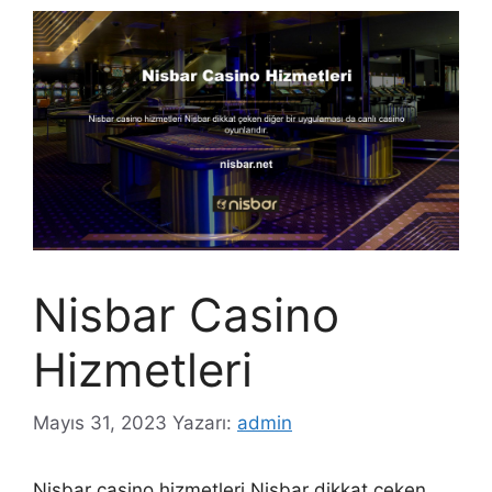
Nisbar Casino
Hizmetleri
Mayıs 31, 2023
Yazarı:
admin
Nisbar casino hizmetleri Nisbar dikkat çeken