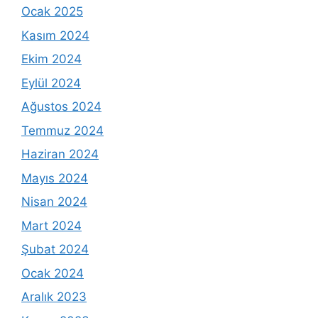
Ocak 2025
Kasım 2024
Ekim 2024
Eylül 2024
Ağustos 2024
Temmuz 2024
Haziran 2024
Mayıs 2024
Nisan 2024
Mart 2024
Şubat 2024
Ocak 2024
Aralık 2023