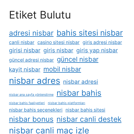
Etiket Bulutu
bahis sitesi nisbar
adresi nisbar
canli nisbar
casino sitesi nisbar
giris adresi nisbar
girisi nisbar
giris nisbar
giris yap nisbar
güncel nisbar
güncel adresi nisbar
mobil nisbar
kayit nisbar
nisbar adres
nisbar adresi
nisbar bahis
nisbar ana sayfa yönlendirme
nisbar bahis faaliyetleri
nisbar bahis platformları
nisbar bahis seçenekleri
nisbar bahis sitesi
nisbar bonus
nisbar canli destek
nisbar canli maç izle