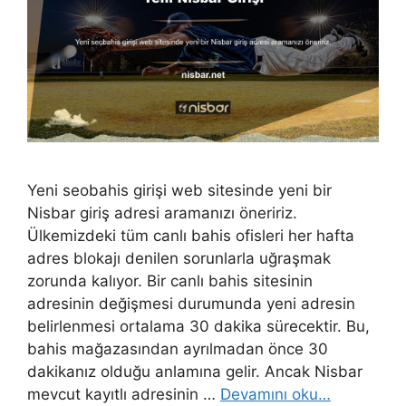
Yeni seobahis girişi web sitesinde yeni bir
Nisbar giriş adresi aramanızı öneririz.
Ülkemizdeki tüm canlı bahis ofisleri her hafta
adres blokajı denilen sorunlarla uğraşmak
zorunda kalıyor. Bir canlı bahis sitesinin
adresinin değişmesi durumunda yeni adresin
belirlenmesi ortalama 30 dakika sürecektir. Bu,
bahis mağazasından ayrılmadan önce 30
dakikanız olduğu anlamına gelir. Ancak Nisbar
mevcut kayıtlı adresinin …
Devamını oku…