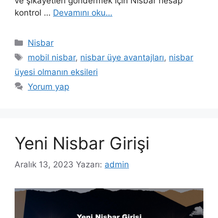
ve şikayetleri göndermek için Nisbar hesap
kontrol …
Devamını oku…
Kategoriler
Nisbar
Etiketler
mobil nisbar
,
nisbar üye avantajları
,
nisbar
üyesi olmanın eksileri
Yorum yap
Yeni Nisbar Girişi
Aralık 13, 2023
Yazarı:
admin