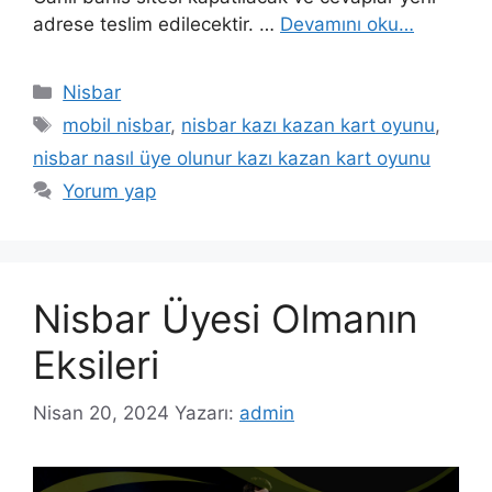
adrese teslim edilecektir. …
Devamını oku…
Kategoriler
Nisbar
Etiketler
mobil nisbar
,
nisbar kazı kazan kart oyunu
,
nisbar nasıl üye olunur kazı kazan kart oyunu
Yorum yap
Nisbar Üyesi Olmanın
Eksileri
Nisan 20, 2024
Yazarı:
admin