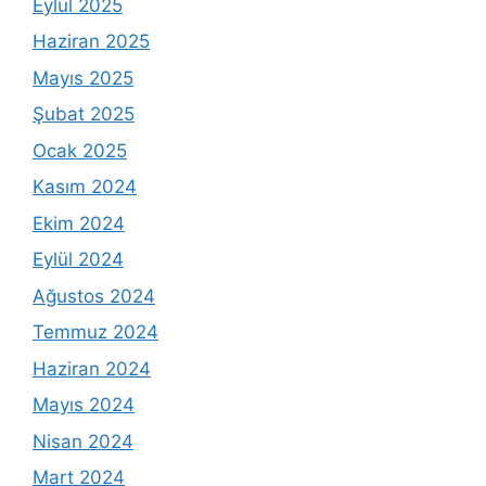
Eylül 2025
Haziran 2025
Mayıs 2025
Şubat 2025
Ocak 2025
Kasım 2024
Ekim 2024
Eylül 2024
Ağustos 2024
Temmuz 2024
Haziran 2024
Mayıs 2024
Nisan 2024
Mart 2024