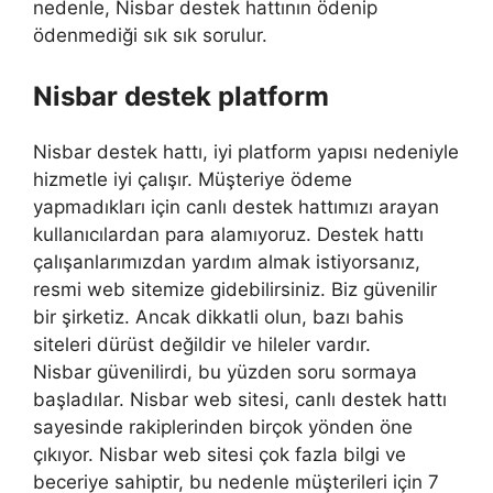
nedenle, Nisbar destek hattının ödenip
ödenmediği sık sık sorulur.
Nisbar destek platform
Nisbar destek hattı, iyi platform yapısı nedeniyle
hizmetle iyi çalışır. Müşteriye ödeme
yapmadıkları için canlı destek hattımızı arayan
kullanıcılardan para alamıyoruz. Destek hattı
çalışanlarımızdan yardım almak istiyorsanız,
resmi web sitemize gidebilirsiniz. Biz güvenilir
bir şirketiz. Ancak dikkatli olun, bazı bahis
siteleri dürüst değildir ve hileler vardır.
Nisbar güvenilirdi, bu yüzden soru sormaya
başladılar. Nisbar web sitesi, canlı destek hattı
sayesinde rakiplerinden birçok yönden öne
çıkıyor. Nisbar web sitesi çok fazla bilgi ve
beceriye sahiptir, bu nedenle müşterileri için 7