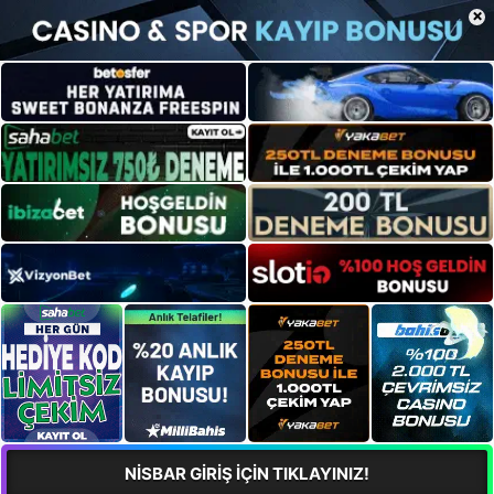
×
NİSBAR GİRİŞ İÇİN TIKLAYINIZ!