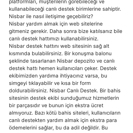
platformları, müşterilerin görebileceği ve
kullanabileceği canlı destek birimlerine sahiptir.
Nisbar ile nasıl iletişime geçebiliriz?
Nisbar yardım almak için web sitelerine
gitmeniz gerekir. Daha sonra bize katılsanız bile
canlı destek hattımızı kullanabilirsiniz.
Nisbar destek hattını web sitesinin sağ alt
kısmında bulabilirsiniz. Bir konuşma balonu
şeklinde tasarlanan Nisbar depozito ve canlı
destek hattı hemen kullanıcıları çeker. Destek
ekibimizden yardıma ihtiyacınız varsa, bu
simgeyi tıklayabilir ve kısa bir form
doldurabilirsiniz. Nisbar Canlı Destek. Bir bahis
sitesinin destek ekibi sunduğumuz hizmetlerin
bir parçasıdır ve bunun için ekstra ücret
almıyoruz. Bazı kötü bahis siteleri, kullanıcıların
canlı destekten yardım almak için ekstra para
ödemelerini sağlar, bu da adil değildir. Bu