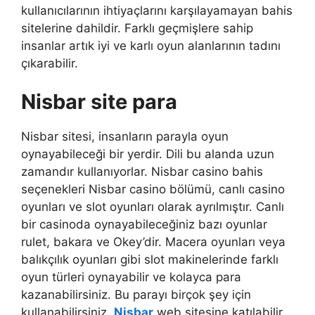
kullanıcılarının ihtiyaçlarını karşılayamayan bahis
sitelerine dahildir. Farklı geçmişlere sahip
insanlar artık iyi ve karlı oyun alanlarının tadını
çıkarabilir.
Nisbar site para
Nisbar sitesi, insanların parayla oyun
oynayabileceği bir yerdir. Dili bu alanda uzun
zamandır kullanıyorlar. Nisbar casino bahis
seçenekleri Nisbar casino bölümü, canlı casino
oyunları ve slot oyunları olarak ayrılmıştır. Canlı
bir casinoda oynayabileceğiniz bazı oyunlar
rulet, bakara ve Okey’dir. Macera oyunları veya
balıkçılık oyunları gibi slot makinelerinde farklı
oyun türleri oynayabilir ve kolayca para
kazanabilirsiniz. Bu parayı birçok şey için
kullanabilirsiniz.
Nisbar
web sitesine katılabilir