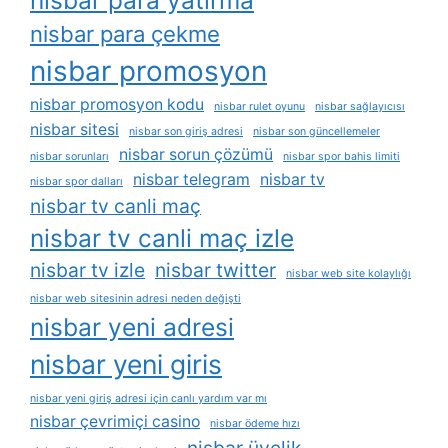
nisbar para çekme
nisbar promosyon
nisbar promosyon kodu
nisbar rulet oyunu
nisbar sağlayıcısı
nisbar sitesi
nisbar son giriş adresi
nisbar son güncellemeler
nisbar sorun çözümü
nisbar sorunları
nisbar spor bahis limiti
nisbar telegram
nisbar tv
nisbar spor dalları
nisbar tv canli maç
nisbar tv canli maç izle
nisbar tv izle
nisbar twitter
nisbar web site kolaylığı
nisbar web sitesinin adresi neden değişti
nisbar yeni adresi
nisbar yeni giris
nisbar yeni giriş adresi için canlı yardım var mı
nisbar çevrimiçi casino
nisbar ödeme hızı
nisbar üyelik