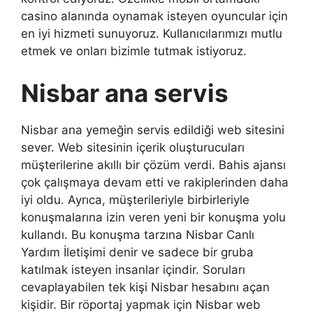
casino alanında oynamak isteyen oyuncular için
en iyi hizmeti sunuyoruz. Kullanıcılarımızı mutlu
etmek ve onları bizimle tutmak istiyoruz.
Nisbar ana servis
Nisbar ana yemeğin servis edildiği web sitesini
sever. Web sitesinin içerik oluşturucuları
müşterilerine akıllı bir çözüm verdi. Bahis ajansı
çok çalışmaya devam etti ve rakiplerinden daha
iyi oldu. Ayrıca, müşterileriyle birbirleriyle
konuşmalarına izin veren yeni bir konuşma yolu
kullandı. Bu konuşma tarzına Nisbar Canlı
Yardım İletişimi denir ve sadece bir gruba
katılmak isteyen insanlar içindir. Soruları
cevaplayabilen tek kişi Nisbar hesabını açan
kişidir. Bir röportaj yapmak için Nisbar web