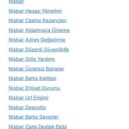
Nisbar
Nisbar Hesap Yönetimi
Nisbar Casino Kazançları
Nisbar Aldatmaca Önleme
Nisbar Adres Değiştirme
Nisbar Düzenli Güvenilirlik
Nisbar Giriş Yardımı
Nisbar Ücretsiz Bahisler
Nisbar Bahis Kalitesi
Nisbar Ehliyet Durumu
Nisbar Url Erişimi
Nisbar Depozito
Nisbar Bahis Severler
Nisbar Canlı Destek Ekibi