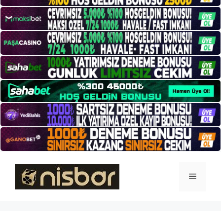
İçeriğe
atla
Menü