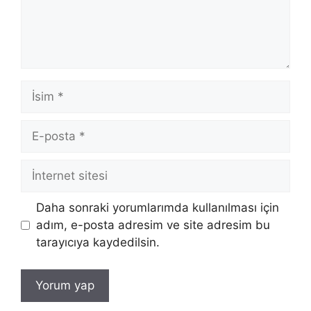
İsim
E-
posta
İnternet
sitesi
Daha sonraki yorumlarımda kullanılması için
adım, e-posta adresim ve site adresim bu
tarayıcıya kaydedilsin.