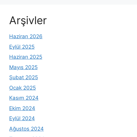
Arşivler
Haziran 2026
Eylül 2025
Haziran 2025
Mayıs 2025
Şubat 2025
Ocak 2025
Kasım 2024
Ekim 2024
Eylül 2024
Ağustos 2024