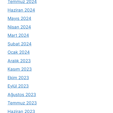
Temmuz 2024
Haziran 2024
Mayıs 2024
Nisan 2024
Mart 2024
Şubat 2024
Ocak 2024
Aralık 2023
Kasım 2023
Ekim 2023
Eylül 2023
Ağustos 2023
Temmuz 2023
Haziran 2023