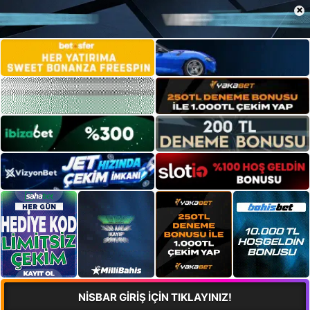
×
NİSBAR GİRİŞ İÇİN TIKLAYINIZ!