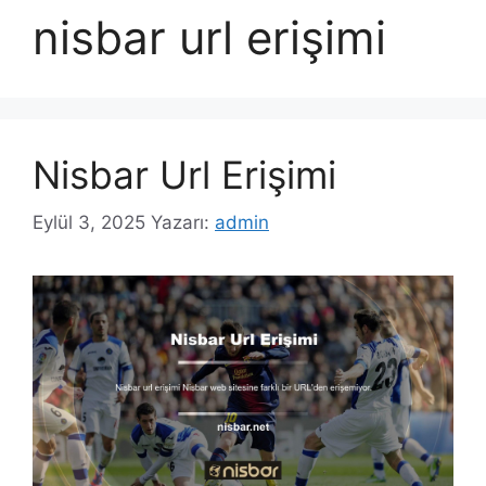
nisbar url erişimi
Nisbar Url Erişimi
Eylül 3, 2025
Yazarı:
admin