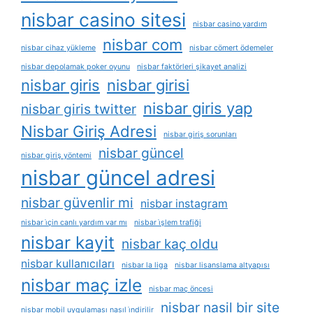
nisbar casino sitesi
nisbar casino yardım
nisbar com
nisbar cihaz yükleme
nisbar cömert ödemeler
nisbar depolamak poker oyunu
nisbar faktörleri şikayet analizi
nisbar giris
nisbar girisi
nisbar giris yap
nisbar giris twitter
Nisbar Giriş Adresi
nisbar giriş sorunları
nisbar güncel
nisbar giriş yöntemi
nisbar güncel adresi
nisbar güvenlir mi
nisbar instagram
nisbar i̇çin canlı yardım var mı
nisbar i̇şlem trafiği
nisbar kayit
nisbar kaç oldu
nisbar kullanıcıları
nisbar la liga
nisbar lisanslama altyapısı
nisbar maç izle
nisbar maç öncesi
nisbar nasil bir site
nisbar mobil uygulaması nasıl i̇ndirilir