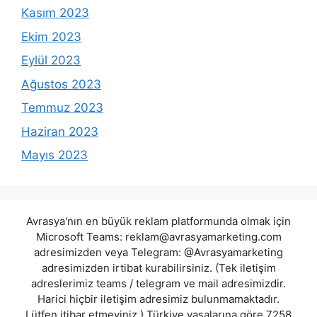
Kasım 2023
Ekim 2023
Eylül 2023
Ağustos 2023
Temmuz 2023
Haziran 2023
Mayıs 2023
Avrasya'nın en büyük reklam platformunda olmak için
Microsoft Teams:
reklam@avrasyamarketing.com
adresimizden veya Telegram: @Avrasyamarketing
adresimizden irtibat kurabilirsiniz. (Tek iletişim
adreslerimiz teams / telegram ve mail adresimizdir.
Harici hiçbir iletişim adresimiz bulunmamaktadır.
Lütfen itibar etmeyiniz.) Türkiye yasalarına göre 7258