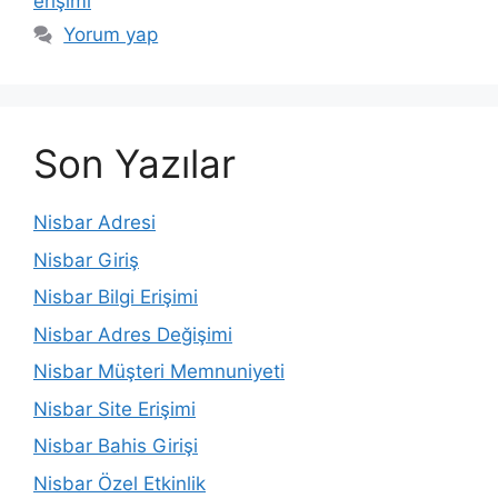
erişimi
Yorum yap
Son Yazılar
Nisbar Adresi
Nisbar Giriş
Nisbar Bilgi Erişimi
Nisbar Adres Değişimi
Nisbar Müşteri Memnuniyeti
Nisbar Site Erişimi
Nisbar Bahis Girişi
Nisbar Özel Etkinlik