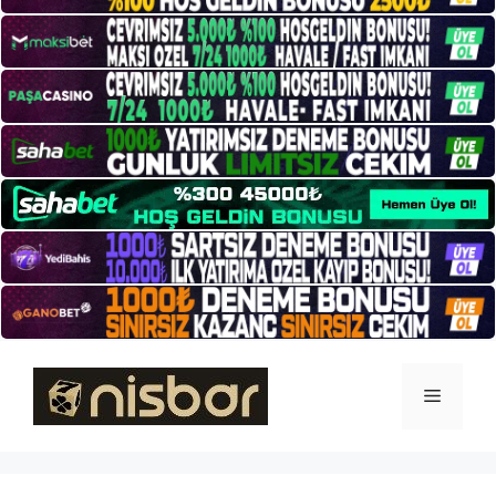
İçeriğe
atla
Menü