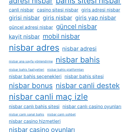
bahis sitesi nisbar
adresi nisbar
canli nisbar
casino sitesi nisbar
giris adresi nisbar
girisi nisbar
giris nisbar
giris yap nisbar
güncel nisbar
güncel adresi nisbar
mobil nisbar
kayit nisbar
nisbar adres
nisbar adresi
nisbar bahis
nisbar ana sayfa yönlendirme
nisbar bahis faaliyetleri
nisbar bahis platformları
nisbar bahis seçenekleri
nisbar bahis sitesi
nisbar bonus
nisbar canli destek
nisbar canli maç izle
nisbar canlı bahis sitesi
nisbar canlı casino oyunları
nisbar canlı sanal bahis
nisbar canlı sohbet
nisbar casino hizmetleri
nisbar casino oyunları