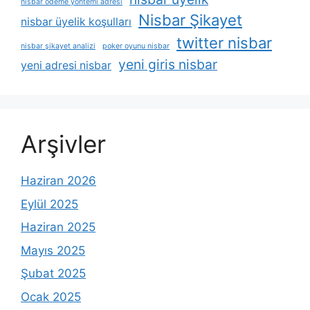
nisbar ödeme yöntemi adresi
Nisbar Şikayet
nisbar üyelik koşulları
twitter nisbar
nisbar şikayet analizi
poker oyunu nisbar
yeni giris nisbar
yeni adresi nisbar
Arşivler
Haziran 2026
Eylül 2025
Haziran 2025
Mayıs 2025
Şubat 2025
Ocak 2025