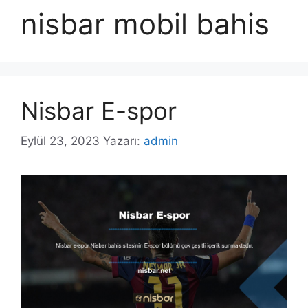
nisbar mobil bahis
Nisbar E-spor
Eylül 23, 2023
Yazarı:
admin