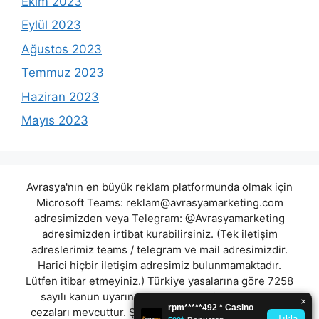
Ekim 2023
Eylül 2023
Ağustos 2023
Temmuz 2023
Haziran 2023
Mayıs 2023
Avrasya'nın en büyük reklam platformunda olmak için
Microsoft Teams:
reklam@avrasyamarketing.com
adresimizden veya Telegram: @Avrasyamarketing
adresimizden irtibat kurabilirsiniz. (Tek iletişim
adreslerimiz teams / telegram ve mail adresimizdir.
Harici hiçbir iletişim adresimiz bulunmamaktadır.
Lütfen itibar etmeyiniz.) Türkiye yasalarına göre 7258
sayılı kanun uyarınca yasa dışı bahis oynamanın
cezaları mevcuttur. Şu an bulunduğunuz site hiç bir