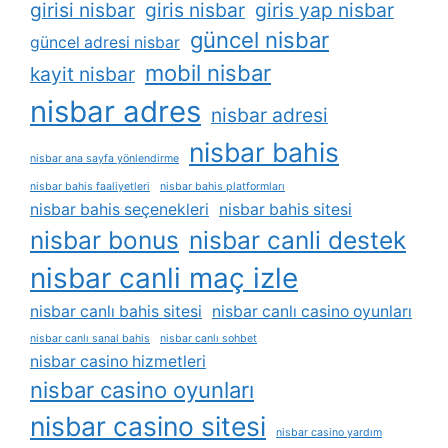
girisi nisbar
giris nisbar
giris yap nisbar
güncel nisbar
güncel adresi nisbar
mobil nisbar
kayit nisbar
nisbar adres
nisbar adresi
nisbar bahis
nisbar ana sayfa yönlendirme
nisbar bahis faaliyetleri
nisbar bahis platformları
nisbar bahis seçenekleri
nisbar bahis sitesi
nisbar bonus
nisbar canli destek
nisbar canli maç izle
nisbar canlı bahis sitesi
nisbar canlı casino oyunları
nisbar canlı sanal bahis
nisbar canlı sohbet
nisbar casino hizmetleri
nisbar casino oyunları
nisbar casino sitesi
nisbar casino yardım