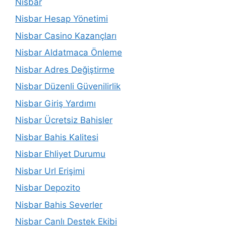
Nisbar
Nisbar Hesap Yönetimi
Nisbar Casino Kazançları
Nisbar Aldatmaca Önleme
Nisbar Adres Değiştirme
Nisbar Düzenli Güvenilirlik
Nisbar Giriş Yardımı
Nisbar Ücretsiz Bahisler
Nisbar Bahis Kalitesi
Nisbar Ehliyet Durumu
Nisbar Url Erişimi
Nisbar Depozito
Nisbar Bahis Severler
Nisbar Canlı Destek Ekibi