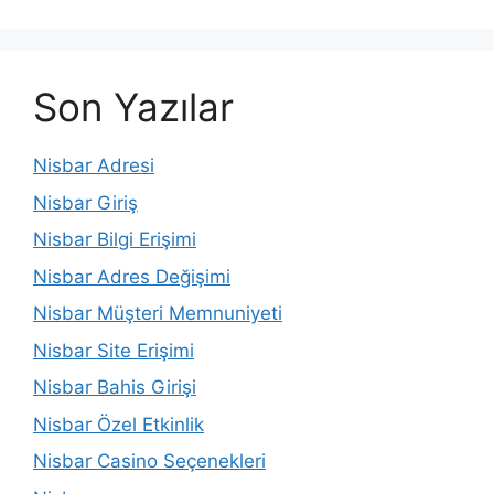
Son Yazılar
Nisbar Adresi
Nisbar Giriş
Nisbar Bilgi Erişimi
Nisbar Adres Değişimi
Nisbar Müşteri Memnuniyeti
Nisbar Site Erişimi
Nisbar Bahis Girişi
Nisbar Özel Etkinlik
Nisbar Casino Seçenekleri