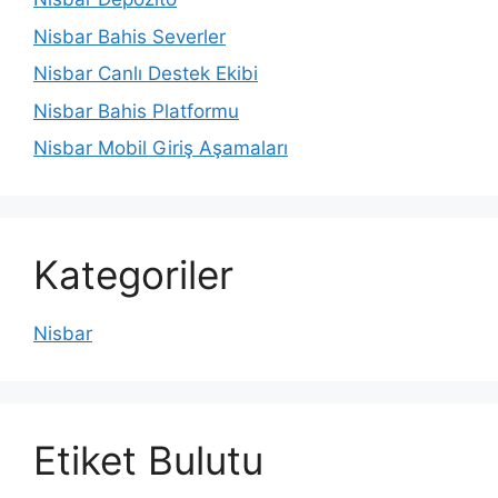
Nisbar Bahis Severler
Nisbar Canlı Destek Ekibi
Nisbar Bahis Platformu
Nisbar Mobil Giriş Aşamaları
Kategoriler
Nisbar
Etiket Bulutu