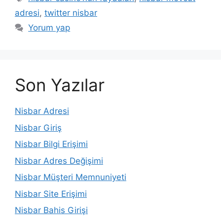
adresi
,
twitter nisbar
Yorum yap
Son Yazılar
Nisbar Adresi
Nisbar Giriş
Nisbar Bilgi Erişimi
Nisbar Adres Değişimi
Nisbar Müşteri Memnuniyeti
Nisbar Site Erişimi
Nisbar Bahis Girişi