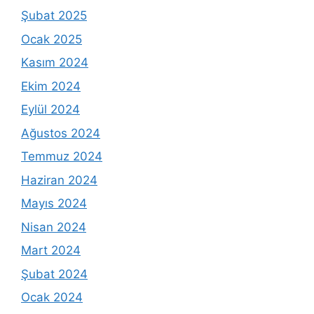
Şubat 2025
Ocak 2025
Kasım 2024
Ekim 2024
Eylül 2024
Ağustos 2024
Temmuz 2024
Haziran 2024
Mayıs 2024
Nisan 2024
Mart 2024
Şubat 2024
Ocak 2024