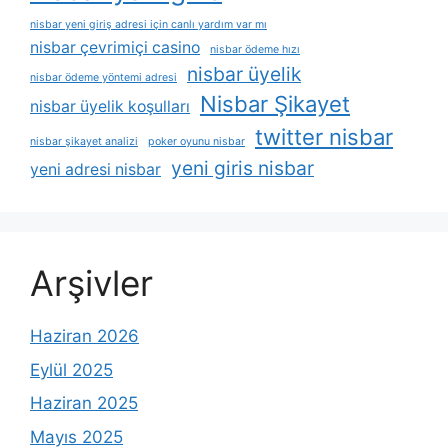
nisbar yeni giriş adresi için canlı yardım var mı
nisbar çevrimiçi casino
nisbar ödeme hızı
nisbar üyelik
nisbar ödeme yöntemi adresi
Nisbar Şikayet
nisbar üyelik koşulları
twitter nisbar
nisbar şikayet analizi
poker oyunu nisbar
yeni giris nisbar
yeni adresi nisbar
Arşivler
Haziran 2026
Eylül 2025
Haziran 2025
Mayıs 2025