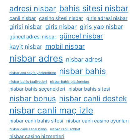
bahis sitesi nisbar
adresi nisbar
canli nisbar
casino sitesi nisbar
giris adresi nisbar
girisi nisbar
giris nisbar
giris yap nisbar
güncel nisbar
güncel adresi nisbar
mobil nisbar
kayit nisbar
nisbar adres
nisbar adresi
nisbar bahis
nisbar ana sayfa yönlendirme
nisbar bahis faaliyetleri
nisbar bahis platformları
nisbar bahis seçenekleri
nisbar bahis sitesi
nisbar bonus
nisbar canli destek
nisbar canli maç izle
nisbar canlı bahis sitesi
nisbar canlı casino oyunları
nisbar canlı sanal bahis
nisbar canlı sohbet
nisbar casino hizmetleri