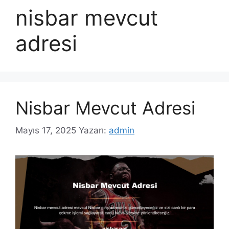
nisbar mevcut
adresi
Nisbar Mevcut Adresi
Mayıs 17, 2025
Yazarı:
admin