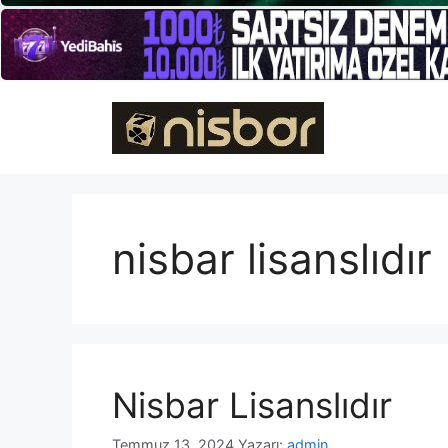
İçeriğe
atla
nisbar lisanslıdır
Nisbar Lisanslıdır
Temmuz 13, 2024
Yazarı:
admin