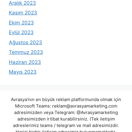
Aralık 2023
Kasım 2023
Ekim 2023
Eylül 2023
Ağustos 2023
Temmuz 2023
Haziran 2023
Mayıs 2023
Avrasya'nın en büyük reklam platformunda olmak için
Microsoft Teams:
reklam@avrasyamarketing.com
adresimizden veya Telegram: @Avrasyamarketing
adresimizden irtibat kurabilirsiniz. (Tek iletişim
adreslerimiz teams / telegram ve mail adresimizdir.
Harici hiçbir iletişim adresimiz bulunmamaktadır.