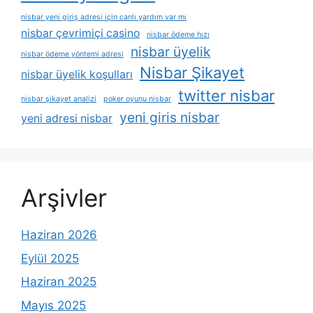
nisbar yeni giriş adresi için canlı yardım var mı
nisbar çevrimiçi casino
nisbar ödeme hızı
nisbar üyelik
nisbar ödeme yöntemi adresi
Nisbar Şikayet
nisbar üyelik koşulları
twitter nisbar
nisbar şikayet analizi
poker oyunu nisbar
yeni giris nisbar
yeni adresi nisbar
Arşivler
Haziran 2026
Eylül 2025
Haziran 2025
Mayıs 2025