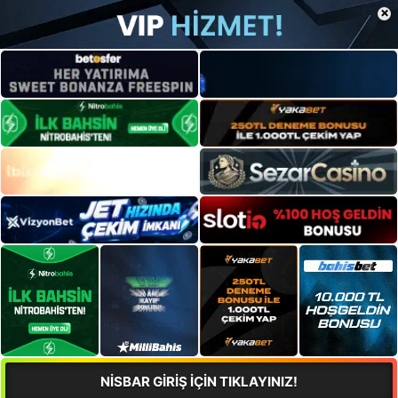
×
NİSBAR GİRİŞ İÇİN TIKLAYINIZ!