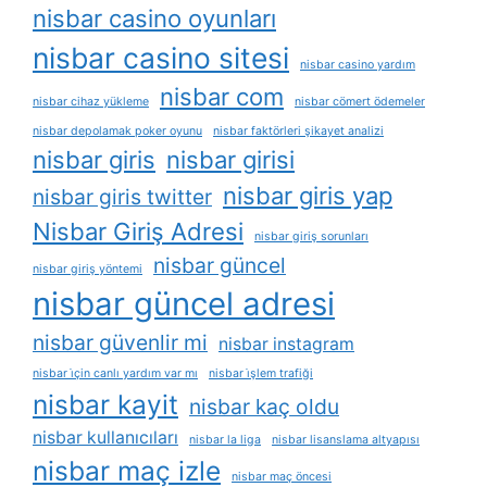
nisbar casino oyunları
nisbar casino sitesi
nisbar casino yardım
nisbar com
nisbar cihaz yükleme
nisbar cömert ödemeler
nisbar depolamak poker oyunu
nisbar faktörleri şikayet analizi
nisbar giris
nisbar girisi
nisbar giris yap
nisbar giris twitter
Nisbar Giriş Adresi
nisbar giriş sorunları
nisbar güncel
nisbar giriş yöntemi
nisbar güncel adresi
nisbar güvenlir mi
nisbar instagram
nisbar i̇çin canlı yardım var mı
nisbar i̇şlem trafiği
nisbar kayit
nisbar kaç oldu
nisbar kullanıcıları
nisbar la liga
nisbar lisanslama altyapısı
nisbar maç izle
nisbar maç öncesi