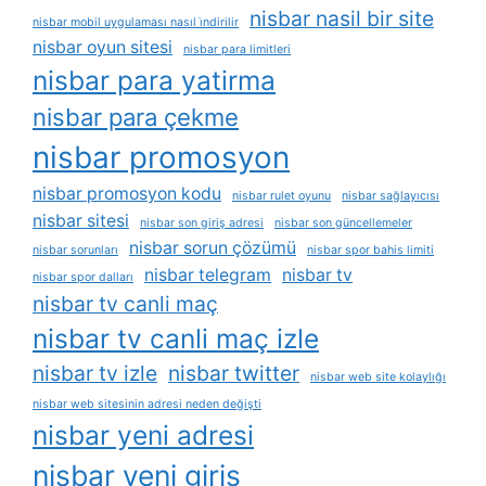
nisbar nasil bir site
nisbar mobil uygulaması nasıl i̇ndirilir
nisbar oyun sitesi
nisbar para limitleri
nisbar para yatirma
nisbar para çekme
nisbar promosyon
nisbar promosyon kodu
nisbar rulet oyunu
nisbar sağlayıcısı
nisbar sitesi
nisbar son giriş adresi
nisbar son güncellemeler
nisbar sorun çözümü
nisbar sorunları
nisbar spor bahis limiti
nisbar telegram
nisbar tv
nisbar spor dalları
nisbar tv canli maç
nisbar tv canli maç izle
nisbar tv izle
nisbar twitter
nisbar web site kolaylığı
nisbar web sitesinin adresi neden değişti
nisbar yeni adresi
nisbar yeni giris