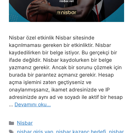
Nisbar özel etkinlik Nisbar sitesinde
kaçırılmaması gereken bir etkinliktir. Nisbar
kaydedilirken bir belge istiyor. Bu gerçekçi bir
ifade değildir. Nisbar kaydolurken bir belge
yazmanız gerekir. Ancak bir sorunu çözmek için
burada bir parantez açmanız gerekir. Hesap
açma işlemini zaten geçtiyseniz ve
onaylanmışsanız, ikamet adresinizde ve IP
adresinizde aynı ad ve soyadı ile aktif bir hesap
…
Devamını oku…
Kategoriler
Nisbar
Etiketler
nisbar giris yap
,
nisbar kazanç hedefi
,
nisbar