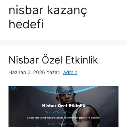
nisbar kazanç
hedefi
Nisbar Özel Etkinlik
Haziran 2, 2026
Yazarı:
admin