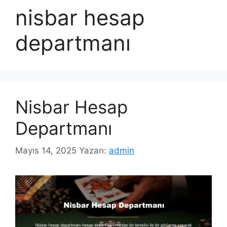
nisbar hesap
departmanı
Nisbar Hesap
Departmanı
Mayıs 14, 2025
Yazarı:
admin