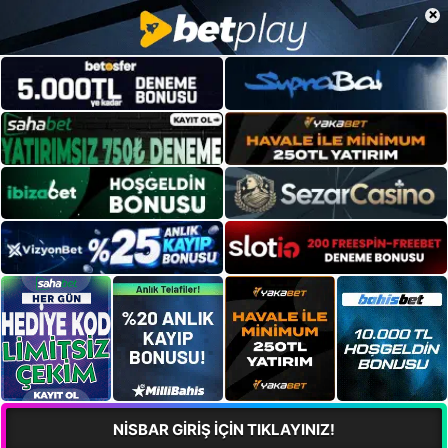
×
NİSBAR GİRİŞ İÇİN TIKLAYINIZ!