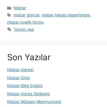
Kategoriler
Nisbar
Etiketler
nisbar güncel
,
nisbar hesap departmanı
,
nisbar üyelik formu
Yorum yap
Son Yazılar
Nisbar Adresi
Nisbar Giriş
Nisbar Bilgi Erişimi
Nisbar Adres Değişimi
Nisbar Müşteri Memnuniyeti