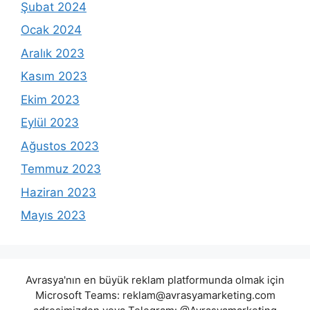
Şubat 2024
Ocak 2024
Aralık 2023
Kasım 2023
Ekim 2023
Eylül 2023
Ağustos 2023
Temmuz 2023
Haziran 2023
Mayıs 2023
Avrasya'nın en büyük reklam platformunda olmak için
Microsoft Teams:
reklam@avrasyamarketing.com