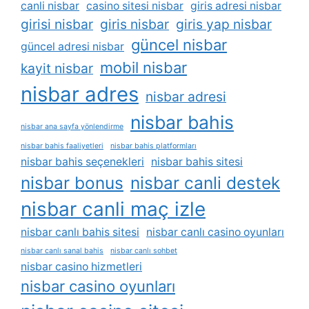
canli nisbar
casino sitesi nisbar
giris adresi nisbar
girisi nisbar
giris nisbar
giris yap nisbar
güncel nisbar
güncel adresi nisbar
mobil nisbar
kayit nisbar
nisbar adres
nisbar adresi
nisbar bahis
nisbar ana sayfa yönlendirme
nisbar bahis faaliyetleri
nisbar bahis platformları
nisbar bahis seçenekleri
nisbar bahis sitesi
nisbar bonus
nisbar canli destek
nisbar canli maç izle
nisbar canlı bahis sitesi
nisbar canlı casino oyunları
nisbar canlı sanal bahis
nisbar canlı sohbet
nisbar casino hizmetleri
nisbar casino oyunları