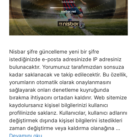
Nisbar şifre güncelleme yeni bir şifre
istediğinizde e-posta adresinizde IP adresiniz
bulunacaktır. Yorumunuz tarafımızdan sonsuza
kadar saklanacak ve takip edilecektir. Bu özellik,
yorumların otomatik olarak onaylanmasını
sağlayarak onları denetleme kuyruğunda
bırakma ihtiyacını ortadan kaldırır. Web sitemize
kaydolursanız kişisel bilgilerinizi kullanıcı
profilinizde saklarız. Kullanıcılar, kullanıcı adlarını
değiştirmek dışında kişisel bilgilerini istedikleri
zaman değiştirme veya kaldırma olanağına …
Devamını oku…