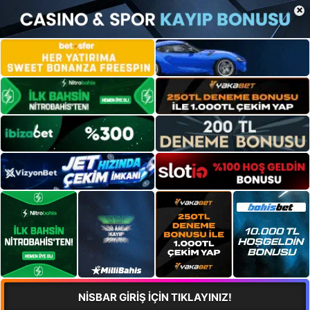
×
NİSBAR GİRİŞ İÇİN TIKLAYINIZ!