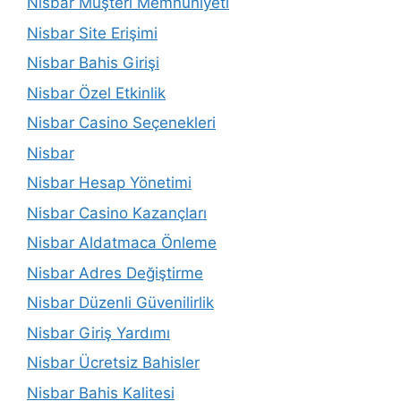
Nisbar Müşteri Memnuniyeti
Nisbar Site Erişimi
Nisbar Bahis Girişi
Nisbar Özel Etkinlik
Nisbar Casino Seçenekleri
Nisbar
Nisbar Hesap Yönetimi
Nisbar Casino Kazançları
Nisbar Aldatmaca Önleme
Nisbar Adres Değiştirme
Nisbar Düzenli Güvenilirlik
Nisbar Giriş Yardımı
Nisbar Ücretsiz Bahisler
Nisbar Bahis Kalitesi