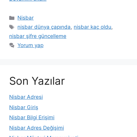
Kategoriler
Nisbar
Etiketler
nisbar dünya çapında
,
nisbar kaç oldu
,
nisbar şifre güncelleme
Yorum yap
Son Yazılar
Nisbar Adresi
Nisbar Giriş
Nisbar Bilgi Erişimi
Nisbar Adres Değişimi