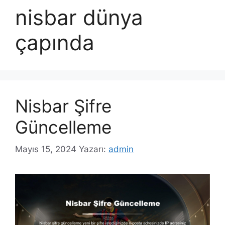
nisbar dünya
çapında
Nisbar Şifre
Güncelleme
Mayıs 15, 2024
Yazarı:
admin