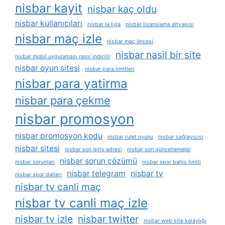
nisbar kayit
nisbar kaç oldu
nisbar kullanıcıları
nisbar la liga
nisbar lisanslama altyapısı
nisbar maç izle
nisbar maç öncesi
nisbar nasil bir site
nisbar mobil uygulaması nasıl i̇ndirilir
nisbar oyun sitesi
nisbar para limitleri
nisbar para yatirma
nisbar para çekme
nisbar promosyon
nisbar promosyon kodu
nisbar rulet oyunu
nisbar sağlayıcısı
nisbar sitesi
nisbar son giriş adresi
nisbar son güncellemeler
nisbar sorun çözümü
nisbar sorunları
nisbar spor bahis limiti
nisbar telegram
nisbar tv
nisbar spor dalları
nisbar tv canli maç
nisbar tv canli maç izle
nisbar tv izle
nisbar twitter
nisbar web site kolaylığı