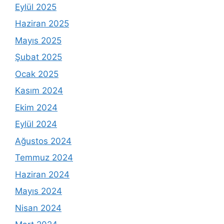
Eylül 2025
Haziran 2025
Mayıs 2025
Şubat 2025
Ocak 2025
Kasım 2024
Ekim 2024
Eylül 2024
Ağustos 2024
Temmuz 2024
Haziran 2024
Mayıs 2024
Nisan 2024