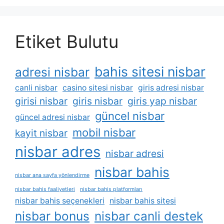
Etiket Bulutu
bahis sitesi nisbar
adresi nisbar
canli nisbar
casino sitesi nisbar
giris adresi nisbar
girisi nisbar
giris nisbar
giris yap nisbar
güncel nisbar
güncel adresi nisbar
mobil nisbar
kayit nisbar
nisbar adres
nisbar adresi
nisbar bahis
nisbar ana sayfa yönlendirme
nisbar bahis faaliyetleri
nisbar bahis platformları
nisbar bahis seçenekleri
nisbar bahis sitesi
nisbar bonus
nisbar canli destek