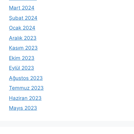
Mart 2024
Şubat 2024
Ocak 2024
Aralık 2023
Kasım 2023
Ekim 2023
Eylül 2023
Ağustos 2023
Temmuz 2023
Haziran 2023
Mayıs 2023