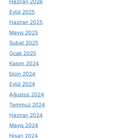
Haziran 2026
Eylül 2025
Haziran 2025
Mayıs 2025
Şubat 2025
Ocak 2025
Kasım 2024
Ekim 2024
Eylül 2024
Ağustos 2024
Temmuz 2024
Haziran 2024
Mayıs 2024
Nisan 2024