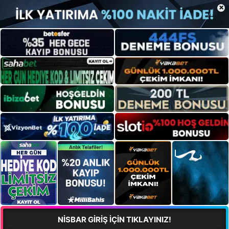
×
NİSBAR GİRİŞ İÇİN TIKLAYINIZ!