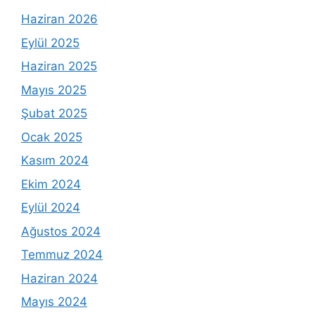
Haziran 2026
Eylül 2025
Haziran 2025
Mayıs 2025
Şubat 2025
Ocak 2025
Kasım 2024
Ekim 2024
Eylül 2024
Ağustos 2024
Temmuz 2024
Haziran 2024
Mayıs 2024