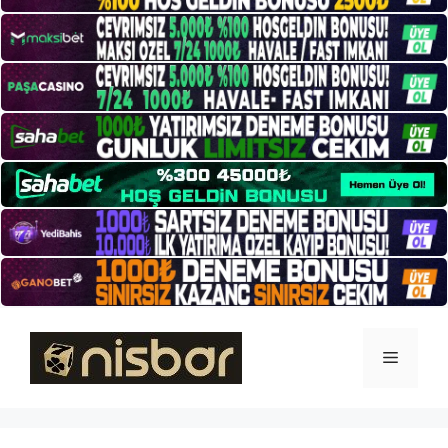
İçeriğe
atla
Menü