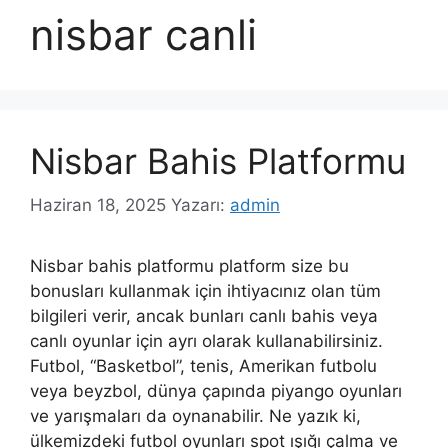
nisbar canli
Nisbar Bahis Platformu
Haziran 18, 2025
Yazarı:
admin
Nisbar bahis platformu platform size bu
bonusları kullanmak için ihtiyacınız olan tüm
bilgileri verir, ancak bunları canlı bahis veya
canlı oyunlar için ayrı olarak kullanabilirsiniz.
Futbol, “Basketbol”, tenis, Amerikan futbolu
veya beyzbol, dünya çapında piyango oyunları
ve yarışmaları da oynanabilir. Ne yazık ki,
ülkemizdeki futbol oyunları spot ışığı çalma ve