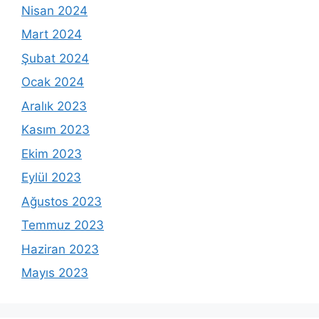
Nisan 2024
Mart 2024
Şubat 2024
Ocak 2024
Aralık 2023
Kasım 2023
Ekim 2023
Eylül 2023
Ağustos 2023
Temmuz 2023
Haziran 2023
Mayıs 2023