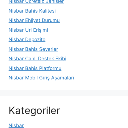
Nisbar Ücretsiz Bahisler
Nisbar Bahis Kalitesi
Nisbar Ehliyet Durumu
Nisbar Url Erişimi
Nisbar Depozito
Nisbar Bahis Severler
Nisbar Canlı Destek Ekibi
Nisbar Bahis Platformu
Nisbar Mobil Giriş Aşamaları
Kategoriler
Nisbar