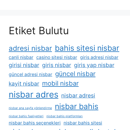
Etiket Bulutu
bahis sitesi nisbar
adresi nisbar
canli nisbar
casino sitesi nisbar
giris adresi nisbar
girisi nisbar
giris nisbar
giris yap nisbar
güncel nisbar
güncel adresi nisbar
mobil nisbar
kayit nisbar
nisbar adres
nisbar adresi
nisbar bahis
nisbar ana sayfa yönlendirme
nisbar bahis faaliyetleri
nisbar bahis platformları
nisbar bahis seçenekleri
nisbar bahis sitesi