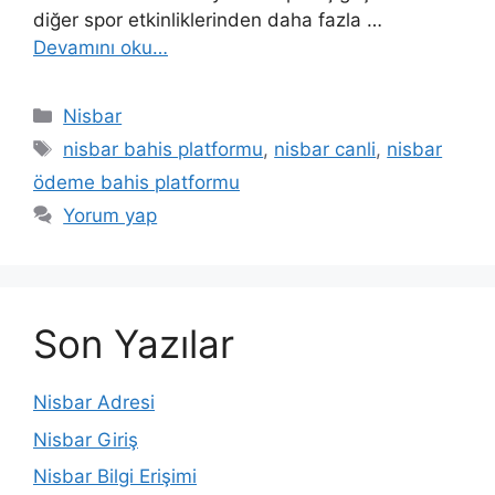
diğer spor etkinliklerinden daha fazla …
Devamını oku…
Kategoriler
Nisbar
Etiketler
nisbar bahis platformu
,
nisbar canli
,
nisbar
ödeme bahis platformu
Yorum yap
Son Yazılar
Nisbar Adresi
Nisbar Giriş
Nisbar Bilgi Erişimi