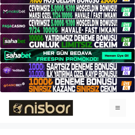
İçeriğe
atla
Menü