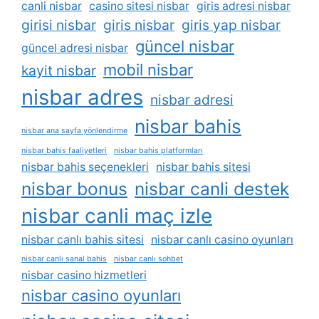
canli nisbar
casino sitesi nisbar
giris adresi nisbar
girisi nisbar
giris nisbar
giris yap nisbar
güncel nisbar
güncel adresi nisbar
mobil nisbar
kayit nisbar
nisbar adres
nisbar adresi
nisbar bahis
nisbar ana sayfa yönlendirme
nisbar bahis faaliyetleri
nisbar bahis platformları
nisbar bahis seçenekleri
nisbar bahis sitesi
nisbar bonus
nisbar canli destek
nisbar canli maç izle
nisbar canlı bahis sitesi
nisbar canlı casino oyunları
nisbar canlı sanal bahis
nisbar canlı sohbet
nisbar casino hizmetleri
nisbar casino oyunları