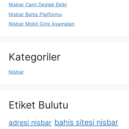
Nisbar Canlı Destek Ekibi
Nisbar Bahis Platformu
Nisbar Mobil Giriş Aşamaları
Kategoriler
Nisbar
Etiket Bulutu
bahis sitesi nisbar
adresi nisbar