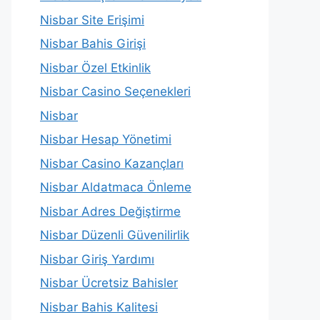
Nisbar Site Erişimi
Nisbar Bahis Girişi
Nisbar Özel Etkinlik
Nisbar Casino Seçenekleri
Nisbar
Nisbar Hesap Yönetimi
Nisbar Casino Kazançları
Nisbar Aldatmaca Önleme
Nisbar Adres Değiştirme
Nisbar Düzenli Güvenilirlik
Nisbar Giriş Yardımı
Nisbar Ücretsiz Bahisler
Nisbar Bahis Kalitesi