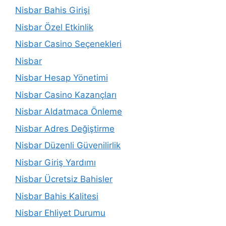
Nisbar Bahis Girişi
Nisbar Özel Etkinlik
Nisbar Casino Seçenekleri
Nisbar
Nisbar Hesap Yönetimi
Nisbar Casino Kazançları
Nisbar Aldatmaca Önleme
Nisbar Adres Değiştirme
Nisbar Düzenli Güvenilirlik
Nisbar Giriş Yardımı
Nisbar Ücretsiz Bahisler
Nisbar Bahis Kalitesi
Nisbar Ehliyet Durumu