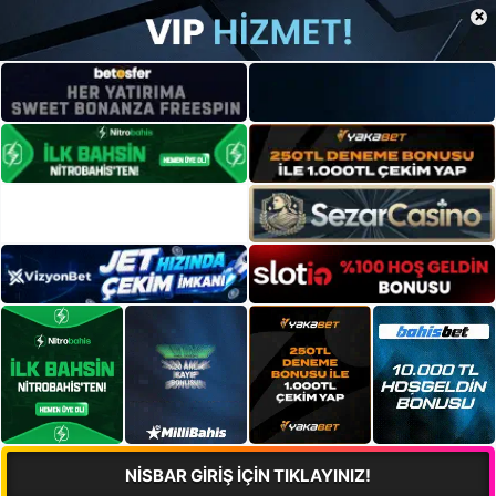
×
NİSBAR GİRİŞ İÇİN TIKLAYINIZ!