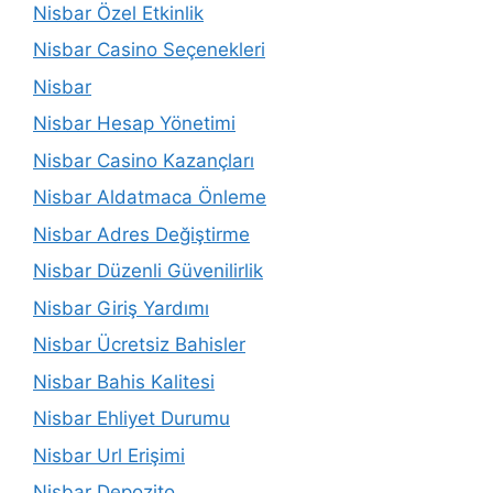
Nisbar Özel Etkinlik
Nisbar Casino Seçenekleri
Nisbar
Nisbar Hesap Yönetimi
Nisbar Casino Kazançları
Nisbar Aldatmaca Önleme
Nisbar Adres Değiştirme
Nisbar Düzenli Güvenilirlik
Nisbar Giriş Yardımı
Nisbar Ücretsiz Bahisler
Nisbar Bahis Kalitesi
Nisbar Ehliyet Durumu
Nisbar Url Erişimi
Nisbar Depozito