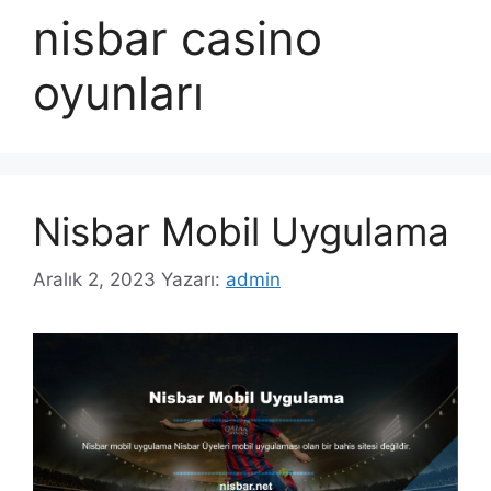
nisbar casino
oyunları
Nisbar Mobil Uygulama
Aralık 2, 2023
Yazarı:
admin