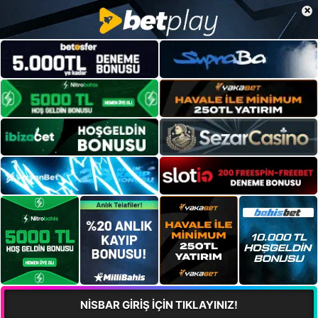
×
NİSBAR GİRİŞ İÇİN TIKLAYINIZ!