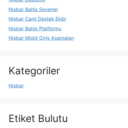
Nisbar Bahis Severler
Nisbar Canlı Destek Ekibi
Nisbar Bahis Platformu
Nisbar Mobil Giriş Aşamaları
Kategoriler
Nisbar
Etiket Bulutu