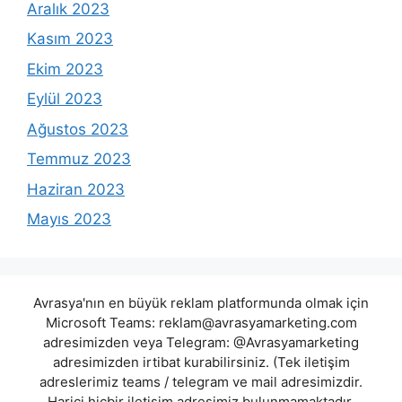
Aralık 2023
Kasım 2023
Ekim 2023
Eylül 2023
Ağustos 2023
Temmuz 2023
Haziran 2023
Mayıs 2023
Avrasya'nın en büyük reklam platformunda olmak için
Microsoft Teams:
reklam@avrasyamarketing.com
adresimizden veya Telegram: @Avrasyamarketing
adresimizden irtibat kurabilirsiniz. (Tek iletişim
adreslerimiz teams / telegram ve mail adresimizdir.
Harici hiçbir iletişim adresimiz bulunmamaktadır.