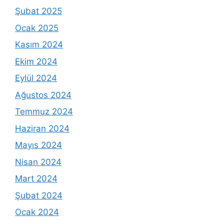
Şubat 2025
Ocak 2025
Kasım 2024
Ekim 2024
Eylül 2024
Ağustos 2024
Temmuz 2024
Haziran 2024
Mayıs 2024
Nisan 2024
Mart 2024
Şubat 2024
Ocak 2024