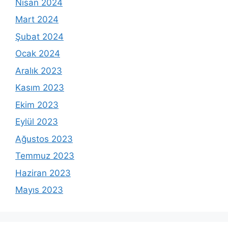
Nisan 2024
Mart 2024
Şubat 2024
Ocak 2024
Aralık 2023
Kasım 2023
Ekim 2023
Eylül 2023
Ağustos 2023
Temmuz 2023
Haziran 2023
Mayıs 2023