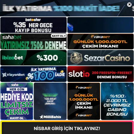
×
NİSBAR GİRİŞ İÇİN TIKLAYINIZ!