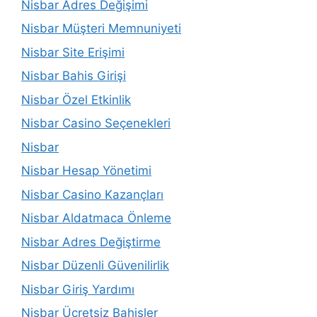
Nisbar Adres Değişimi
Nisbar Müşteri Memnuniyeti
Nisbar Site Erişimi
Nisbar Bahis Girişi
Nisbar Özel Etkinlik
Nisbar Casino Seçenekleri
Nisbar
Nisbar Hesap Yönetimi
Nisbar Casino Kazançları
Nisbar Aldatmaca Önleme
Nisbar Adres Değiştirme
Nisbar Düzenli Güvenilirlik
Nisbar Giriş Yardımı
Nisbar Ücretsiz Bahisler