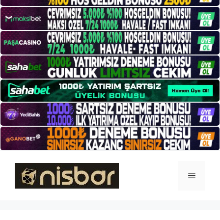
İçeriğe
atla
Menü