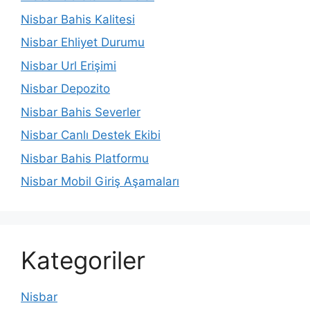
Nisbar Bahis Kalitesi
Nisbar Ehliyet Durumu
Nisbar Url Erişimi
Nisbar Depozito
Nisbar Bahis Severler
Nisbar Canlı Destek Ekibi
Nisbar Bahis Platformu
Nisbar Mobil Giriş Aşamaları
Kategoriler
Nisbar