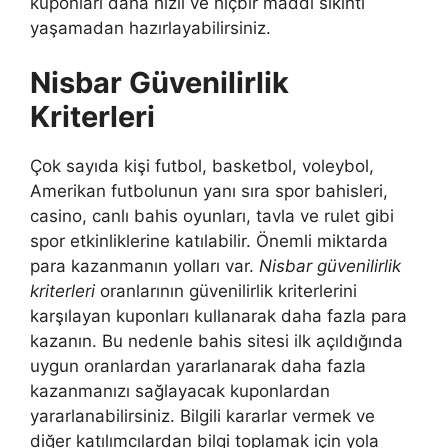
kuponları daha hızlı ve hiçbir maddi sıkıntı
yaşamadan hazırlayabilirsiniz.
Nisbar Güvenilirlik
Kriterleri
Çok sayıda kişi futbol, ​​basketbol, ​​voleybol,
Amerikan futbolunun yanı sıra spor bahisleri,
casino, canlı bahis oyunları, tavla ve rulet gibi
spor etkinliklerine katılabilir. Önemli miktarda
para kazanmanın yolları var.
Nisbar güvenilirlik
kriterleri
oranlarının güvenilirlik kriterlerini
karşılayan kuponları kullanarak daha fazla para
kazanın. Bu nedenle bahis sitesi ilk açıldığında
uygun oranlardan yararlanarak daha fazla
kazanmanızı sağlayacak kuponlardan
yararlanabilirsiniz. Bilgili kararlar vermek ve
diğer katılımcılardan bilgi toplamak için yola