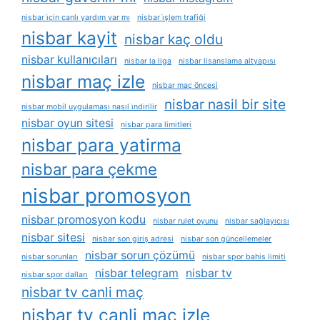
nisbar i̇çin canlı yardım var mı
nisbar i̇şlem trafiği
nisbar kayit
nisbar kaç oldu
nisbar kullanıcıları
nisbar la liga
nisbar lisanslama altyapısı
nisbar maç izle
nisbar maç öncesi
nisbar nasil bir site
nisbar mobil uygulaması nasıl i̇ndirilir
nisbar oyun sitesi
nisbar para limitleri
nisbar para yatirma
nisbar para çekme
nisbar promosyon
nisbar promosyon kodu
nisbar rulet oyunu
nisbar sağlayıcısı
nisbar sitesi
nisbar son giriş adresi
nisbar son güncellemeler
nisbar sorun çözümü
nisbar sorunları
nisbar spor bahis limiti
nisbar telegram
nisbar tv
nisbar spor dalları
nisbar tv canli maç
nisbar tv canli maç izle