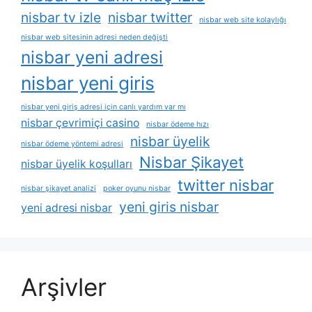
nisbar tv izle
nisbar twitter
nisbar web site kolaylığı
nisbar web sitesinin adresi neden değişti
nisbar yeni adresi
nisbar yeni giris
nisbar yeni giriş adresi için canlı yardım var mı
nisbar çevrimiçi casino
nisbar ödeme hızı
nisbar üyelik
nisbar ödeme yöntemi adresi
Nisbar Şikayet
nisbar üyelik koşulları
twitter nisbar
nisbar şikayet analizi
poker oyunu nisbar
yeni giris nisbar
yeni adresi nisbar
Arşivler