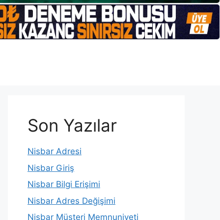
Son Yazılar
Nisbar Adresi
Nisbar Giriş
Nisbar Bilgi Erişimi
Nisbar Adres Değişimi
Nisbar Müşteri Memnuniyeti