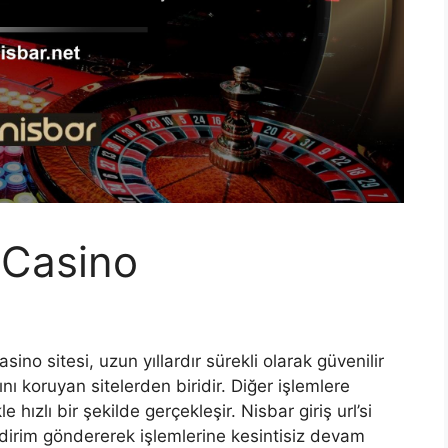
 Casino
ino sitesi, uzun yıllardır sürekli olarak güvenilir
ı koruyan sitelerden biridir. Diğer işlemlere
 hızlı bir şekilde gerçekleşir. Nisbar giriş url’si
ldirim göndererek işlemlerine kesintisiz devam